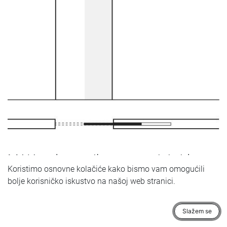
MAIA s dovratnikom u ravnini zida
Koristimo osnovne kolačiće kako bismo vam omogućili
KAZETNA VRATA
bolje korisničko iskustvo na našoj web stranici.
Osim što diskretno nestaje u zidu, MAIA s dovratnikom u
ravnini zida ima minimalistički dizajn. Vrata nisu
Slažem se
opremljena aluminijskim okvirom oko staklene ploče, što